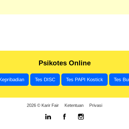
Psikotes Online
Kepribadian
Tes DISC
Tes PAPI Kostick
Tes Bu
2026 © Karir Fair
Ketentuan
Privasi