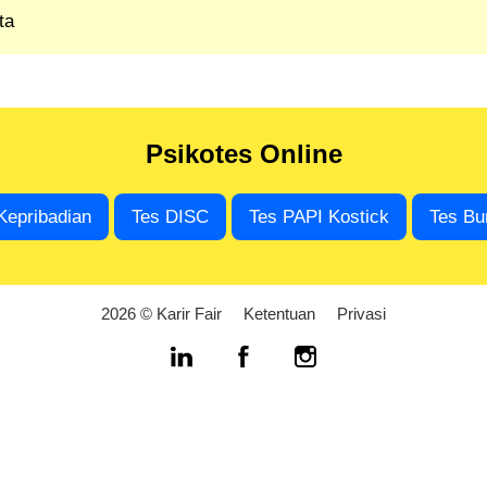
ta
Psikotes Online
Kepribadian
Tes DISC
Tes PAPI Kostick
Tes Bu
2026 © Karir Fair
Ketentuan
Privasi