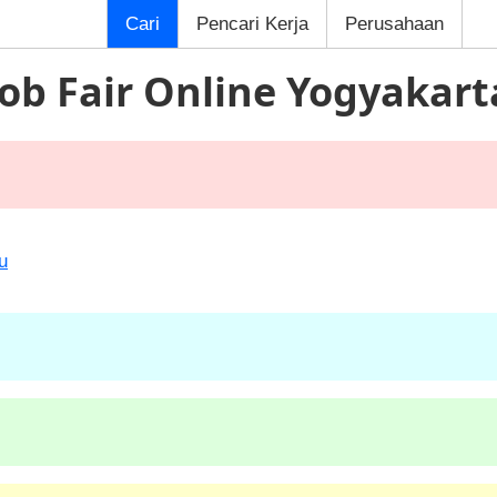
Cari
Pencari Kerja
Perusahaan
Job Fair Online Yogyakart
u