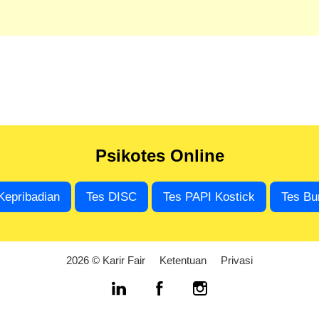
Psikotes Online
Kepribadian
Tes DISC
Tes PAPI Kostick
Tes Bu
2026 © Karir Fair
Ketentuan
Privasi