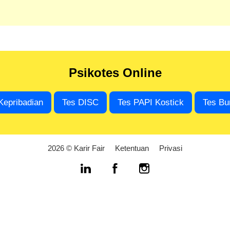
Psikotes Online
Kepribadian
Tes DISC
Tes PAPI Kostick
Tes Bu
2026 © Karir Fair
Ketentuan
Privasi