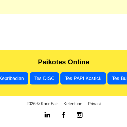
Psikotes Online
Kepribadian
Tes DISC
Tes PAPI Kostick
Tes Bu
2026 © Karir Fair
Ketentuan
Privasi