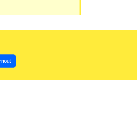
rnout