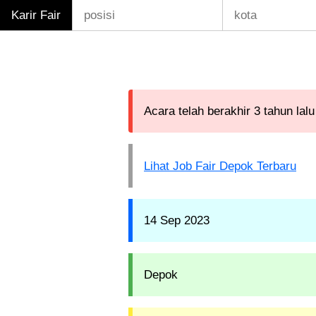
Karir Fair
Acara telah berakhir 3 tahun lalu
Lihat Job Fair Depok Terbaru
14 Sep 2023
Depok