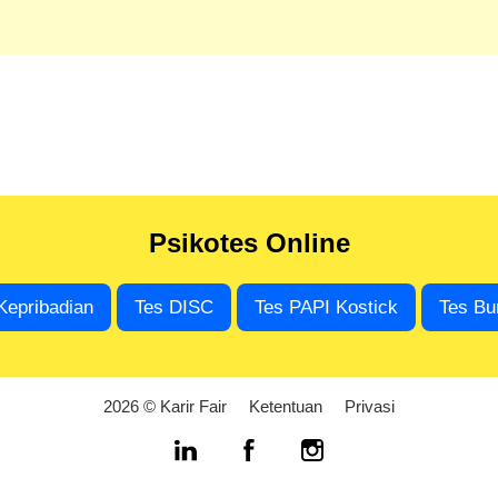
Psikotes Online
Kepribadian
Tes DISC
Tes PAPI Kostick
Tes Bu
2026 © Karir Fair
Ketentuan
Privasi